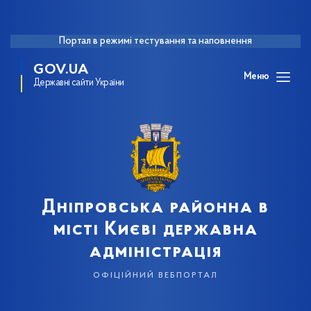
Портал в режимі тестування та наповнення
GOV.UA
Меню
Державні сайти України
Дніпровська районна в
місті Києві державна
адміністрація
офіційний вебпортал