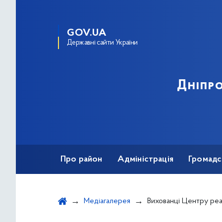
GOV.UA
Державні сайти України
Дніпро
Про район
Адміністрація
Громадс
Медіагалерея
Вихованці Центру реабілітації переможці ф