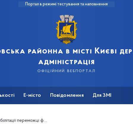
Портал в режимі тестування та наповнення
вська районна в місті Києві д
адміністрація
офіційний вебпортал
ькості
Е-місто
Повідомлення
Для ЗМІ
естивалю творчості «Повіримо у себе» 2025