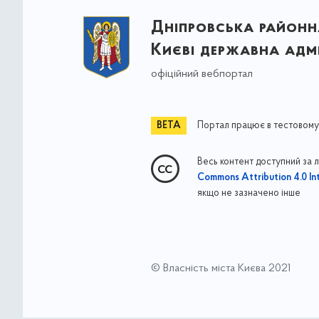
Дніпровська районна
Києві державна адмі
офіційний вебпортал
Портал працює в тестовому
Весь контент доступний за 
Commons Attribution 4.0 Int
якщо не зазначено інше
© Власність міста Києва 2021