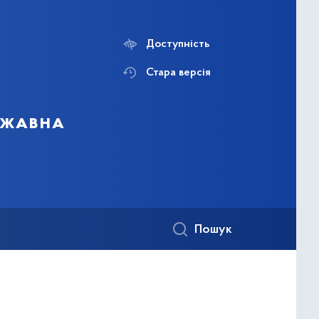
Доступність
Стара версія
ержавна
Пошук