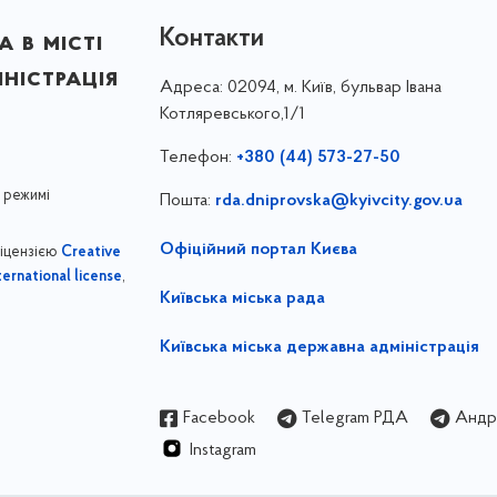
Контакти
 в місті
ністрація
Адреса:
02094, м. Київ, бульвар Івана
Котляревського,1/1
Телефон:
+380 (44) 573-27-50
 режимі
Пошта:
rda.dniprovska@kyivcity.gov.ua
Офіційний портал Києва
ліцензією
Creative
,
ernational license
Київська міська рада
Київська міська державна адміністрація
Facebook
Telegram РДА
Андрі
Instagram