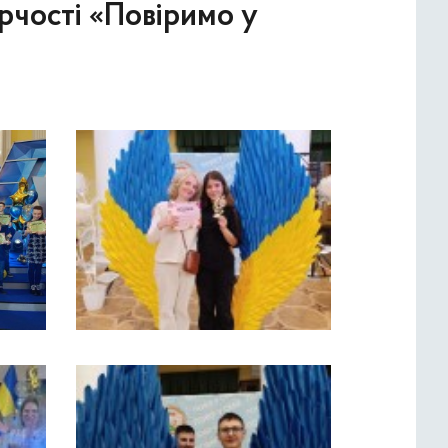
рчості «Повіримо у