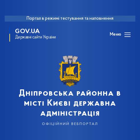
Портал в режимі тестування та наповнення
GOV.UA
Меню
Державні сайти України
Дніпровська районна в
місті Києві державна
адміністрація
офіційний вебпортал