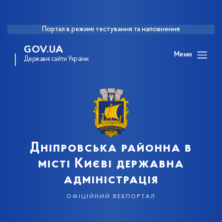
Портал в режимі тестування та наповнення
GOV.UA
Меню
Державні сайти України
Дніпровська районна в
місті Києві державна
адміністрація
офіційний вебпортал