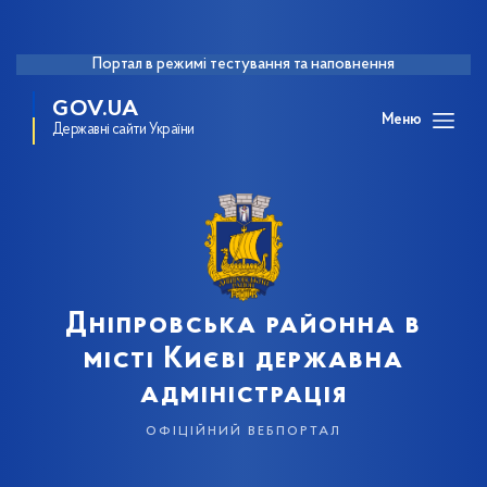
Портал в режимі тестування та наповнення
GOV.UA
Меню
Державні сайти України
Дніпровська районна в
місті Києві державна
адміністрація
офіційний вебпортал