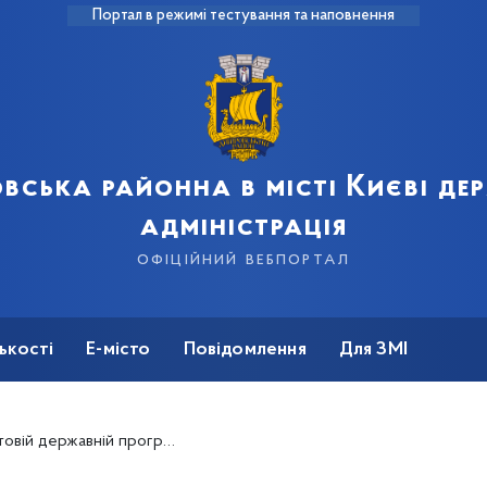
Портал в режимі тестування та наповнення
вська районна в місті Києві д
адміністрація
офіційний вебпортал
ькості
Е-місто
Повідомлення
Для ЗМІ
державній програмі "ГрінДІМ"