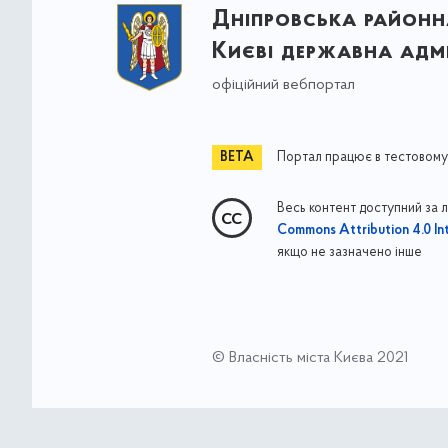
Дніпровська районна
Києві державна адмі
офіційний вебпортал
Портал працює в тестовому
Весь контент доступний за 
Commons Attribution 4.0 Int
якщо не зазначено інше
© Власність міста Києва 2021