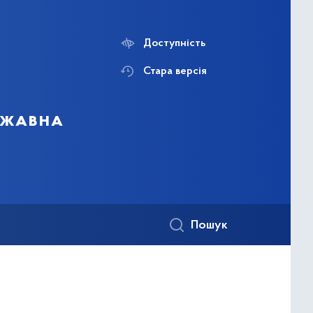
Доступність
Стара версія
ержавна
Пошук