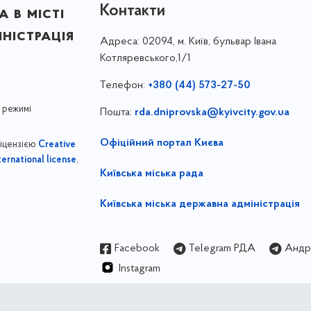
Контакти
 в місті
ністрація
Адреса:
02094, м. Київ, бульвар Івана
Котляревського,1/1
Телефон:
+380 (44) 573-27-50
 режимі
Пошта:
rda.dniprovska@kyivcity.gov.ua
Офіційний портал Києва
ліцензією
Creative
,
ernational license
Київська міська рада
Київська міська державна адміністрація
Facebook
Telegram РДА
Андрі
Instagram