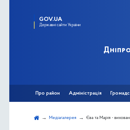
GOV.UA
Державні сайти України
Дніпро
Про район
Адміністрація
Громадс
Медіагалерея
Єва та Марія - вихованки СЮТ-ЦННТМ Дніпровського району, 