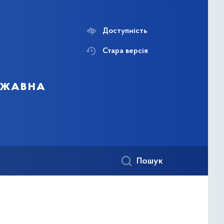
Доступність
Стара версія
ержавна
Пошук