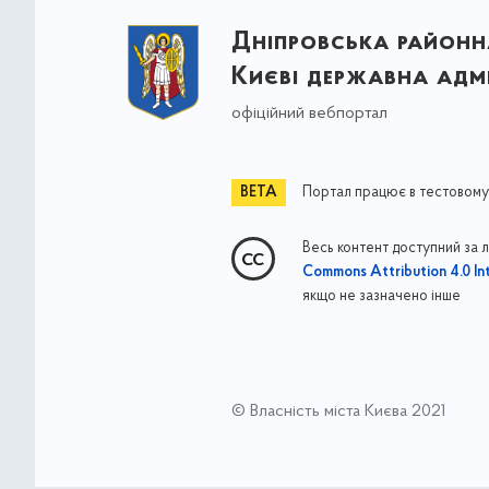
Дніпровська районна
Києві державна адмі
офіційний вебпортал
Портал працює в тестовому
Весь контент доступний за 
Commons Attribution 4.0 Int
якщо не зазначено інше
© Власність міста Києва 2021