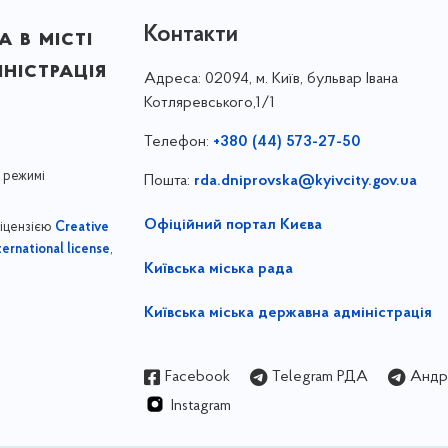
Контакти
 в місті
ністрація
Адреса:
02094, м. Київ, бульвар Івана
Котляревського,1/1
Телефон:
+380 (44) 573-27-50
 режимі
Пошта:
rda.dniprovska@kyivcity.gov.ua
Офіційний портал Києва
ліцензією
Creative
,
ernational license
Київська міська рада
Київська міська державна адміністрація
Facebook
Telegram РДА
Андрі
Instagram