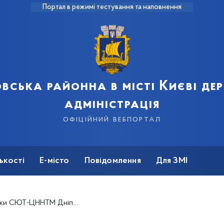
Портал в режимі тестування та наповнення
вська районна в місті Києві д
адміністрація
офіційний вебпортал
ькості
Е-місто
Повідомлення
Для ЗМІ
перемогли на міжнародних та районних мистецьких конкурсах