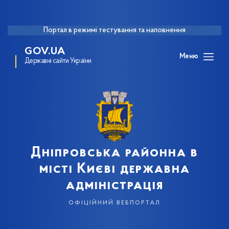
Портал в режимі тестування та наповнення
GOV.UA
Меню
Державні сайти України
Дніпровська районна в
місті Києві державна
адміністрація
офіційний вебпортал