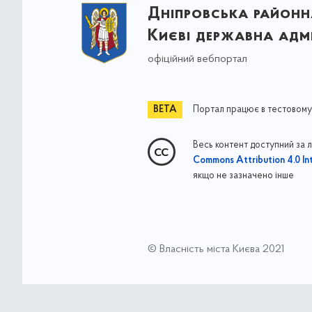
Дніпровська районна
Києві державна адмі
офіційний вебпортал
Портал працює в тестовому
Весь контент доступний за 
Commons Attribution 4.0 Int
якщо не зазначено інше
© Власність міста Києва 2021