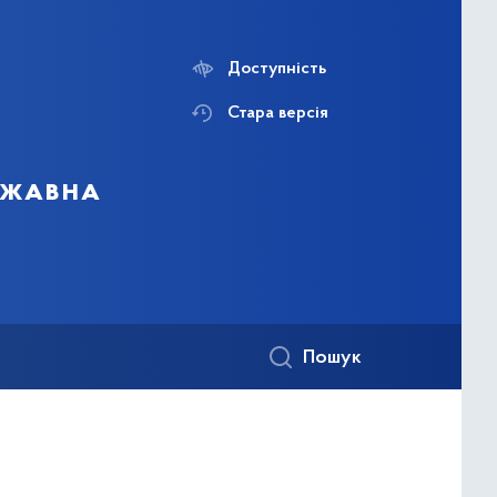
Доступність
Стара версія
ержавна
Пошук