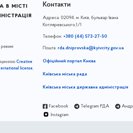
Контакти
 в місті
ністрація
Адреса:
02094, м. Київ, бульвар Івана
Котляревського,1/1
Телефон:
+380 (44) 573-27-50
 режимі
Пошта:
rda.dniprovska@kyivcity.gov.ua
Офіційний портал Києва
ліцензією
Creative
,
ernational license
Київська міська рада
Київська міська державна адміністрація
Facebook
Telegram РДА
Андрі
Instagram