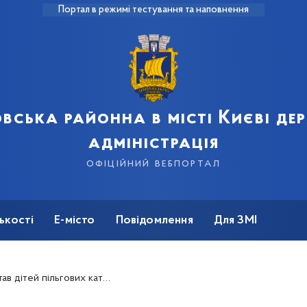
Портал в режимі тестування та наповнення
вська районна в місті Києві д
адміністрація
офіційний вебпортал
ькості
Е-місто
Повідомлення
Для ЗМІ
ових категорій з Днем захисту дітей