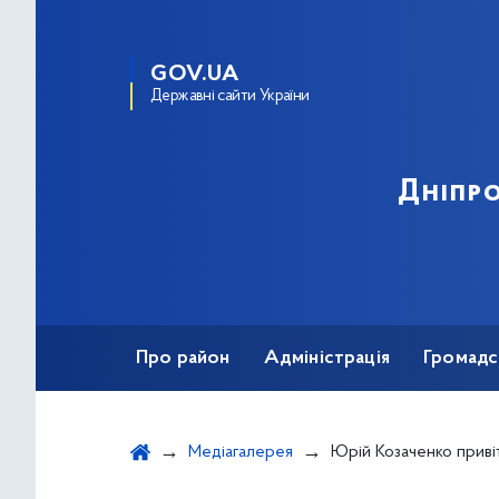
GOV.UA
Державні сайти України
Дніпро
Про район
Адміністрація
Громадс
Медіагалерея
Юрій Козаченко привітав дітей пільг