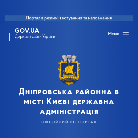
Портал в режимі тестування та наповнення
GOV.UA
Меню
Державні сайти України
Дніпровська районна в
місті Києві державна
адміністрація
офіційний вебпортал