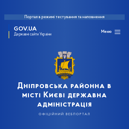
Портал в режимі тестування та наповнення
GOV.UA
Меню
Державні сайти України
Дніпровська районна в
місті Києві державна
адміністрація
офіційний вебпортал