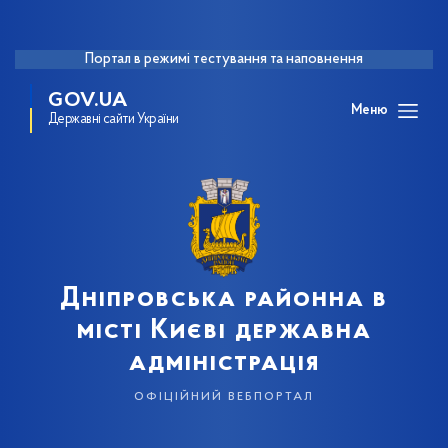
Портал в режимі тестування та наповнення
GOV.UA
Меню
Державні сайти України
Дніпровська районна в
місті Києві державна
адміністрація
офіційний вебпортал