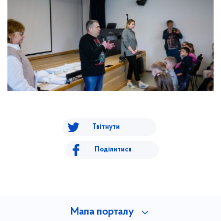
Твітнути
Поділитися
Мапа порталу