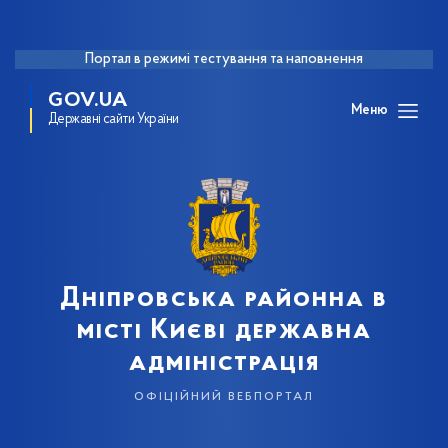
Портал в режимі тестування та наповнення
GOV.UA
Меню
Державні сайти України
Дніпровська районна в
місті Києві державна
адміністрація
офіційний вебпортал