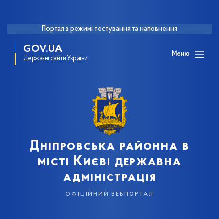
Портал в режимі тестування та наповнення
GOV.UA
Меню
Державні сайти України
Дніпровська районна в
місті Києві державна
адміністрація
офіційний вебпортал