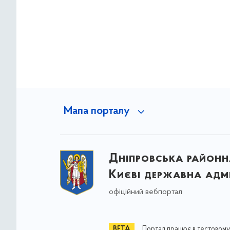
Мапа порталу
Дніпровська районна
Києві державна адмі
офіційний вебпортал
Портал працює в тестовому