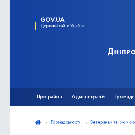
GOV.UA
Державні сайти України
Дніпро
Про район
Адміністрація
Громадс
Громадськості
Ветеранам та їхнім р