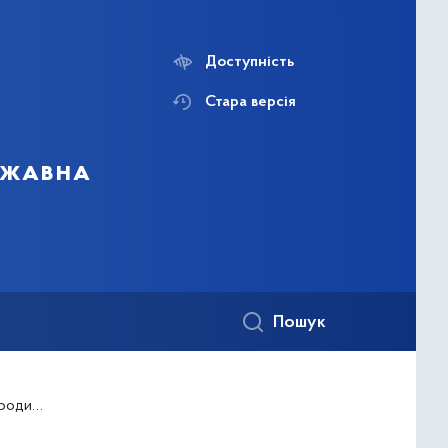
Доступність
Стара версія
ержавна
Пошук
 розрізі району