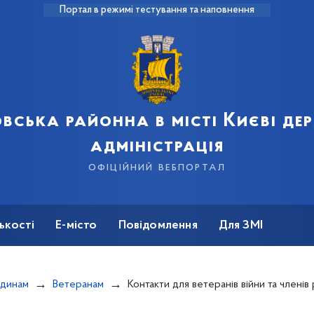
Портал в режимі тестування та наповнення
вська районна в місті Києві д
адміністрація
офіційний вебпортал
ькості
Е-місто
Повідомлення
Для ЗМІ
одинам
Ветеранам
Контакти для ветеранів війни та членів родин загиблих Захисників та Захисниць України з числа внутрішньо переміщених осіб в