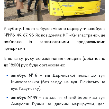
У суботу, 1 жовтня, буде змінено маршрути автобусів
№№6, 49, 87, 95. Як повідомляє КП «Київпастранс», це
пов’язано із запланованими продовольчими
ярмарками.
Із початку руху до закінчення ярмарків (орієнтовно
до 18:00) рух буде організовано:
автобус №6
– від Дарницької площі до вул.
Милославської (без заїзду на вул. Лісківську та
вул. Радунську);
автобус №49
– від зал. пл. «Лівий Берег» до вул.
Амвросія Бучми за діючим маршрутом, далі