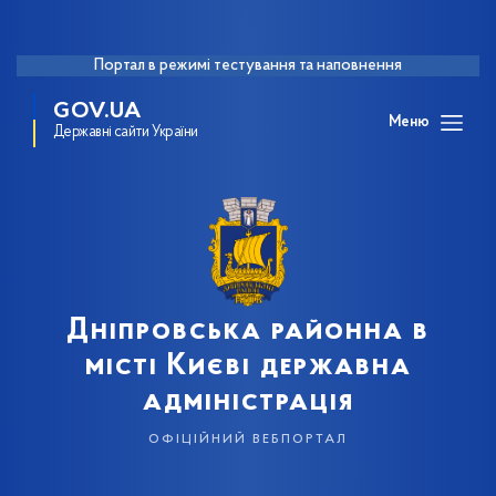
Портал в режимі тестування та наповнення
GOV.UA
Меню
Державні сайти України
Дніпровська районна в
місті Києві державна
адміністрація
офіційний вебпортал