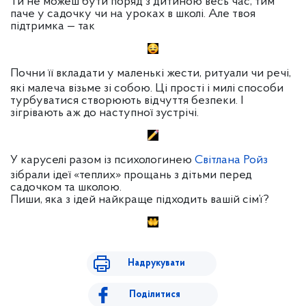
Ти не можеш бути поряд з дитиною весь час, тим
паче у садочку чи на уроках в школі. Але твоя
підтримка — так
Почни її вкладати у маленькі жести, ритуали чи речі,
які малеча візьме зі собою. Ці прості і милі способи
турбуватися створюють відчуття безпеки. І
зігрівають аж до наступної зустрічі.
У каруселі разом із психологинею
Світлана Ройз
зібрали ідеї «теплих» прощань з дітьми перед
садочком та школою.
Пиши, яка з ідей найкраще підходить вашій сім’ї?
Надрукувати
Поділитися