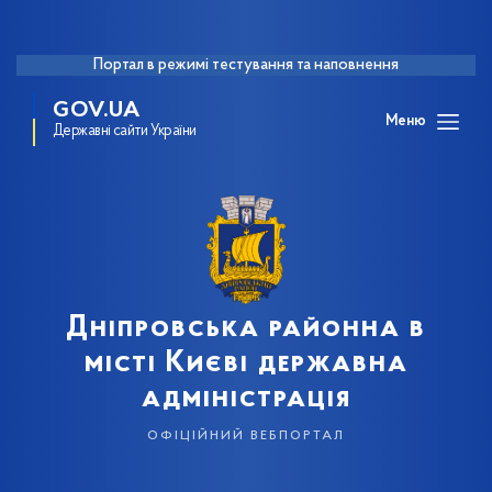
Портал в режимі тестування та наповнення
GOV.UA
Меню
Державні сайти України
Дніпровська районна в
місті Києві державна
адміністрація
офіційний вебпортал