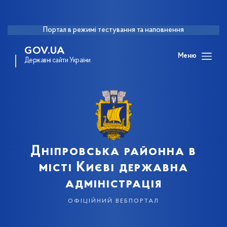
Портал в режимі тестування та наповнення
GOV.UA
Меню
Державні сайти України
Дніпровська районна в
місті Києві державна
адміністрація
офіційний вебпортал