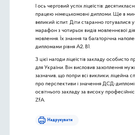
І ось черговий успіх ліцеїстів: десятикла
працею німецькомовні дипломи. Ще в ми
великий іспит. Діти старанно готувалися
марафон з чотирьох видів мовленнєвої дія
мовлення. Їх знання та багаторічна напол
дипломами рівня А2, В1.
З цієї нагоди ліцеїстів закладу особисто
для України. Він висловив захоплення муж
зазначив, що попри всі виклики, ліцейна с
про перспективи і значення ДСД-дипломів
освітнього закладу за високу професійніст
ZfA.
Надрукувати