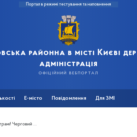
Портал в режимі тестування та наповнення
вська районна в місті Києві д
адміністрація
офіційний вебпортал
ькості
Е-місто
Повідомлення
Для ЗМІ
й успіх учнів Ліцею №167