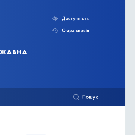
Доступність
Стара версія
ержавна
Пошук