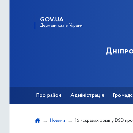
GOV.UA
Державні сайти України
Дніпро
Про район
Адміністрація
Громадс
Новини
16 яскравих років у DSD програмі! Чергови