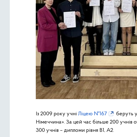
Із 2009 року учні
Ліцею №167
беруть у
Німеччина». За цей час більше 200 учнів о
300 учнів – дипломи рівня В1, А2.