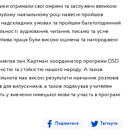
сники отримали свої омріяні та заслужені великою
нулому навчальному році навесні пройшов
 у надскладних умовах та пройшли багатогодинний
льності: аудіювання, читання, письмо та усне
еглива праця були високо оцінена та нагороджені
 привітав пан Хартман, координатор програми DSD
ністю та стійкістю нашого народу. А також
пільнота має високі результати навчання, розповів
 для випускників, а також подякував учителям
ь у вивченні німецької мови та участь в програмі
Поділитися
Твітнути