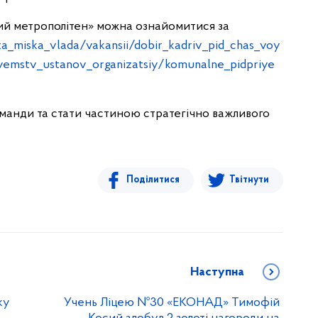
кий метрополітен» можна ознайомитися за
_ta_miska_vlada/vakansii/dobir_kadriv_pid_chas_voy
yemstv_ustanov_organizatsiy/komunalne_pidpriye
манди та стати частиною стратегічно важливого
Поділитися
Твітнути
Наступна
ку
Учень Ліцею №30 «ЕКОНАД» Тимофій