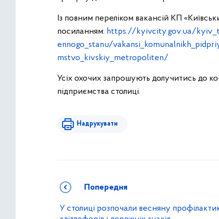
Із повним переліком вакансій КП «Київсь
посиланням️:
https://kyivcity.gov.ua/kyiv
ennogo_stanu/vakansi_komunalnikh_pidpri
mstvo_kivskiy_metropoliten/
Усіх охочих запрошують долучитись до ко
підприємства столиці.
Надрукувати
Попередня
У столиці розпочали весняну профілакти