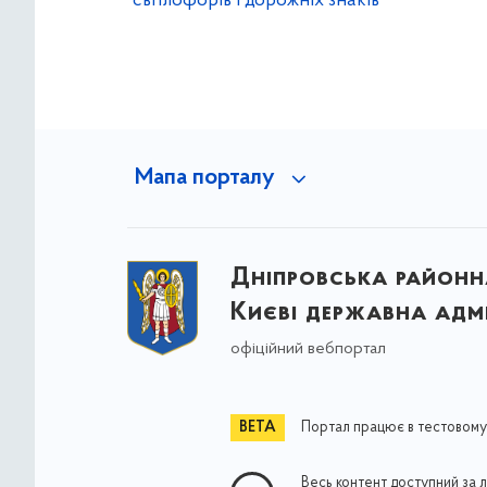
світлофорів і дорожніх знаків
Мапа порталу
Дніпровська районна
Києві державна адмі
офіційний вебпортал
Портал працює в тестовому
Весь контент доступний за 