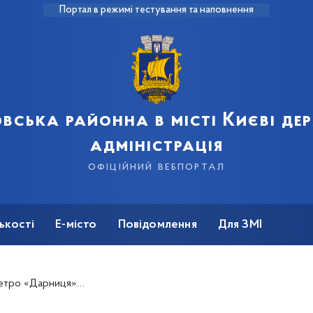
Портал в режимі тестування та наповнення
вська районна в місті Києві д
адміністрація
офіційний вебпортал
ькості
Е-місто
Повідомлення
Для ЗМІ
дбудеться ярмарок вакансій