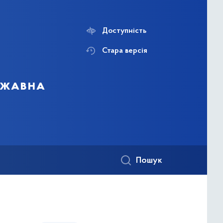
Доступність
Стара версія
ержавна
Пошук