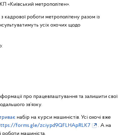
 КП «Київський метрополітен».
ці з кадрової роботи метрополітену разом із
нсультуватимуть усіх охочих щодо
о:
нформації про працевлаштування та залишити свої
одальшого зв’язку.
триває
набір на курси машиністів. Усі охочі вже
https://forms.gle/zciypd9QFLHApRLK7
. А на
і роботи машиніста.