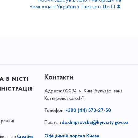
Косий здобув 2 золоті нагороди на
Чемпіонаті України з Таеквон-До І.Т.Ф.
Контакти
 в місті
ністрація
Адреса:
02094, м. Київ, бульвар Івана
Котляревського,1/1
Телефон:
+380 (44) 573-27-50
 режимі
Пошта:
rda.dniprovska@kyivcity.gov.ua
Офіційний портал Києва
ліцензією
Creative