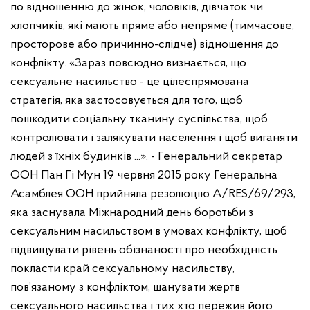
по відношенню до жінок, чоловіків, дівчаток чи
хлопчиків, які мають пряме або непряме (тимчасове,
просторове або причинно-слідче) відношення до
конфлікту.
«Зараз повсюдно визнається, що
сексуальне насильство - це цілеспрямована
стратегія, яка застосовується для того, щоб
пошкодити соціальну тканину суспільства, щоб
контролювати і залякувати населення і щоб виганяти
людей з їхніх будинків ...». - Генеральний секретар
ООН Пан Гі Мун
19 червня 2015 року Генеральна
Асамблея ООН прийняла резолюцію A/RES/69/293,
яка заснувала Міжнародний день боротьби з
сексуальним насильством в умовах конфлікту, щоб
підвищувати рівень обізнаності про необхідність
покласти край сексуальному насильству,
пов’язаному з конфліктом, шанувати жертв
сексуального насильства і тих хто пережив його