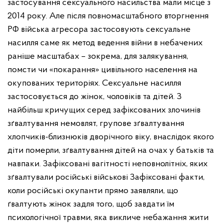
застосування сексуального насильства мали місце з
2014 року.
Але після повномасштабного вторгнення
РФ війська агресора застосовують сексуальне
насилля саме як метод ведення війни в небачених
раніше масштабах – зокрема, для залякування,
помсти чи «покарання» цивільного населення на
окупованих територіях. Сексуальне насилля
застосовується до жінок, чоловіків та дітей.
З
найбільш кричущих серед зафіксованих злочинів
зґвалтування немовлят, групове зґвалтування
хлопчиків-близнюків дворічного віку, внаслідок якого
діти померли, зґвалтування дітей на очах у батьків та
навпаки.
Зафіксовані вагітності неповнолітніх, яких
зґвалтували російські військові
Зафіксовані факти,
коли російські окупанти прямо заявляли, що
ґвалтують жінок задля того, щоб завдати їм
психологічної травми, яка викличе небажання жити