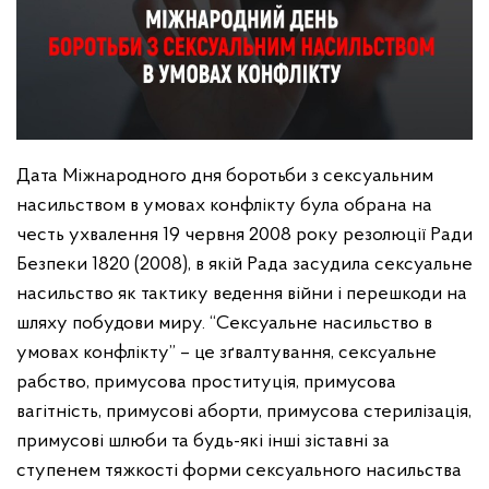
Дата Міжнародного дня боротьби з сексуальним
насильством в умовах конфлікту була обрана на
честь ухвалення 19 червня 2008 року резолюції Ради
Безпеки 1820 (2008), в якій Рада засудила сексуальне
насильство як тактику ведення війни і перешкоди на
шляху побудови миру.
“Сексуальне насильство в
умовах конфлікту” – це зґвалтування, сексуальне
рабство, примусова проституція, примусова
вагітність, примусові аборти, примусова стерилізація,
примусові шлюби та будь-які інші зіставні за
ступенем тяжкості форми сексуального насильства