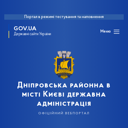
Портал в режимі тестування та наповнення
GOV.UA
Меню
Державні сайти України
Дніпровська районна в
місті Києві державна
адміністрація
офіційний вебпортал