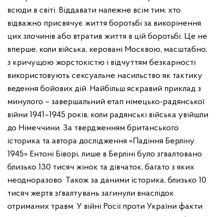
всюди в світі. Віддавати належне всім тим, хто
відважно присвячує життя боротьбі за викорінення
цих злочинів або втратив життя в цій боротьбі.
Це не
вперше, коли війська, керовані Москвою, масштабно,
з кричущою жорстокістю і відчуттям безкарності
використовують сексуальне насильство як тактику
ведення бойових дій. Найбільш яскравий приклад з
минулого – завершальний етап німецько-радянської
війни 1941–1945 років, коли радянські війська увійшли
до Німеччини.
За твердженням британського
історика та автора дослідження «Падіння Берліну.
1945» Ентоні Біворі, лише в Берліні було зґвалтовано
близько 130 тисяч жінок та дівчаток, багато з яких
неодноразово. Також за даними історика, близько 10
тисяч жертв зґвалтувань загинули внаслідок
отриманих травм.
У війні Росії проти України факти