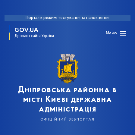
Портал в режимі тестування та наповнення
GOV.UA
Меню
Державні сайти України
Дніпровська районна в
місті Києві державна
адміністрація
офіційний вебпортал