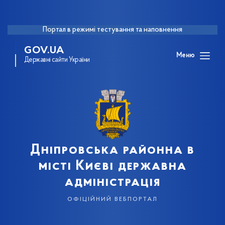
Портал в режимі тестування та наповнення
GOV.UA
Меню
Державні сайти України
Дніпровська районна в
місті Києві державна
адміністрація
офіційний вебпортал