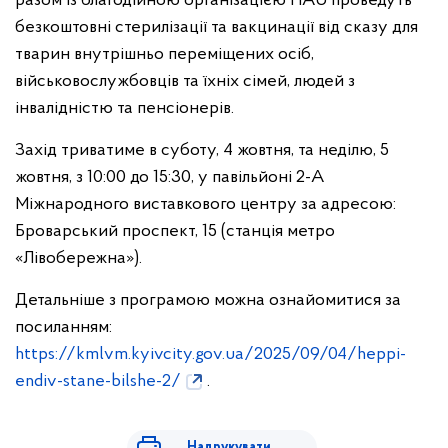
разом із благодійною організацією HAU проведуть
безкоштовні стерилізації та вакцинації від сказу для
тварин внутрішньо переміщених осіб,
військовослужбовців та їхніх сімей, людей з
інвалідністю та пенсіонерів.
Захід триватиме в суботу, 4 жовтня, та неділю, 5
жовтня, з 10:00 до 15:30, у павільйоні 2-А
Міжнародного виставкового центру за адресою:
Броварський проспект, 15 (станція метро
«Лівобережна»).
Детальніше з програмою можна ознайомитися за
посиланням:
https://kmlvm.kyivcity.gov.ua/2025/09/04/heppi-
endiv-stane-bilshe-2/
.
Надрукувати