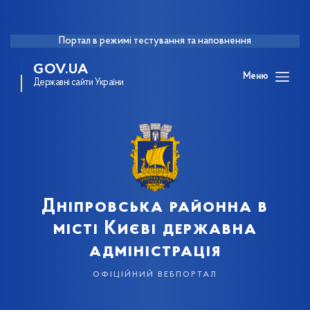
Портал в режимі тестування та наповнення
GOV.UA
Меню
Державні сайти України
Дніпровська районна в
місті Києві державна
адміністрація
офіційний вебпортал