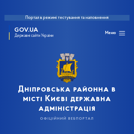
Портал в режимі тестування та наповнення
GOV.UA
Меню
Державні сайти України
Дніпровська районна в
місті Києві державна
адміністрація
офіційний вебпортал