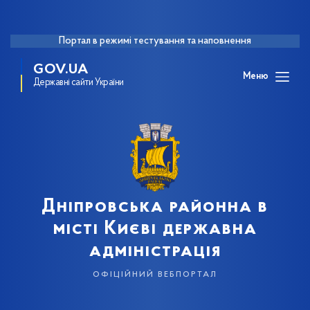
Портал в режимі тестування та наповнення
GOV.UA
Меню
Державні сайти України
Дніпровська районна в
місті Києві державна
адміністрація
офіційний вебпортал