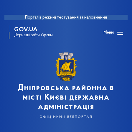
Портал в режимі тестування та наповнення
GOV.UA
Меню
Державні сайти України
Дніпровська районна в
місті Києві державна
адміністрація
офіційний вебпортал