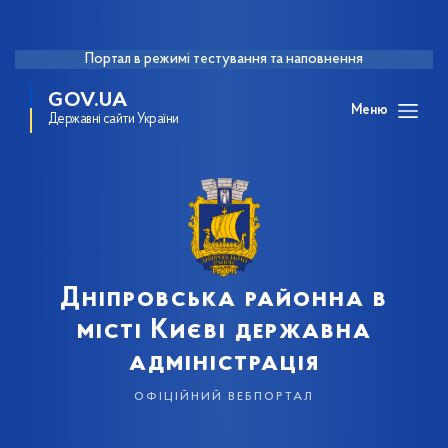
Портал в режимі тестування та наповнення
GOV.UA
Меню
Державні сайти України
Дніпровська районна в
місті Києві державна
адміністрація
офіційний вебпортал