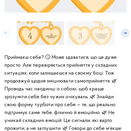
Приймаєш себе? 🙄
Може здаватися, що це дуже
просто. Але перевіряється прийняття у складних
ситуаціях, коли залишаєшся на своєму боці.
Тож
продовжуй щодня зміцнювати самоприйняття:
🌿
Проводь час наодинці із собою, щоб краще
зрозуміти себе без чужих очікувань.
🌿 Знайди
свою форму турботи про себе — те, що реально
підтримує саме тебе, фізично й емоційно.
🌿 Не
уникай складних емоцій. Це сигнали, які варто
прожити, а не заглушити.
🌿 Говори до себе м’якше.