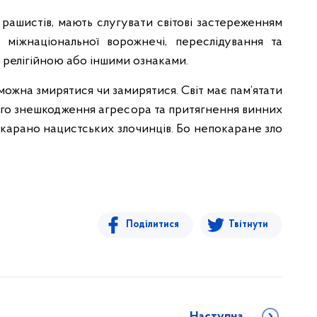
у рашистів, мають слугувати світові застереженням
 міжнаціональної ворожнечі, переслідування та
 релігійною або іншими ознаками.
е можна змирятися чи замирятися. Світ має пам’ятати
вного знешкодження агресора та притягнення винних
покарано нацистських злочинців. Бо непокаране зло
Поділитися
Твітнути
Наступна