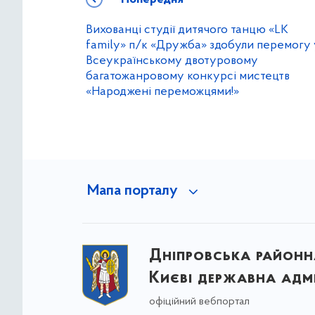
Вихованці студії дитячого танцю «LK
family» п/к «Дружба» здобули перемогу 
Всеукраїнському двотуровому
багатожанровому конкурсі мистецтв
«Народжені переможцями!»
Мапа порталу
Дніпровська районна
Києві державна адмі
офіційний вебпортал