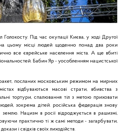
 Голокосту. Під час окупації Києва, у ході Другої
и на цьому місці людей щоденно понад два роки
ично все єврейське населення міста. А ще вбиті
аціональностей. Бабин Яр - уособленням нацистської
 ракет, посланих московським режимом на мирних
містах відбуваються масові страти, вбивства з
льні тортури, спалювання тіл з метою приховати
людей, зокрема дітей. російська федерація знову
 землю. Нацизм в росії відроджується в рашизмі,
овуючи практично ті ж самі методи - загарбувати,
окази і свідків своїх лиходійств.