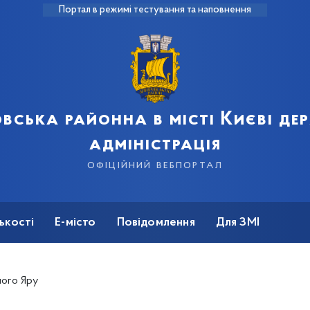
Портал в режимі тестування та наповнення
вська районна в місті Києві д
адміністрація
офіційний вебпортал
ькості
Е-місто
Повідомлення
Для ЗМІ
ного Яру