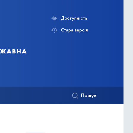
Доступність
Стара версія
ержавна
Пошук