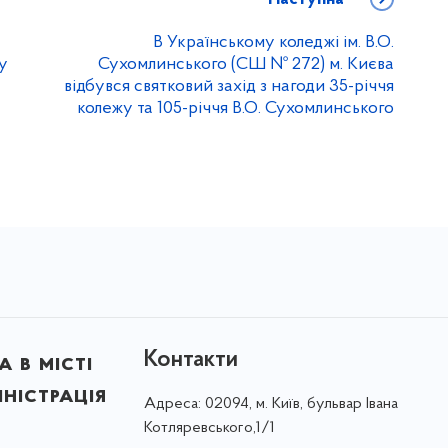
В Українському коледжі iм. В.О.
у
Сухомлинського (СШ № 272) м. Києва
відбувся святковий захід з нагоди 35-річчя
колежу та 105-річчя В.О. Сухомлинського
Контакти
 в місті
ністрація
Адреса:
02094, м. Київ, бульвар Івана
Котляревського,1/1