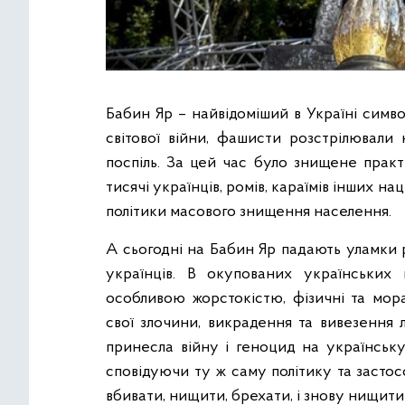
Бабин Яр – найвідоміший в Україні символ
світової війни, фашисти розстрілювал
поспіль. За цей час було знищене практ
тисячі українців, ромів, караїмів інших н
політики масового знищення населення.
А сьогодні на Бабин Яр падають уламки
українців. В окупованих українських 
особливою жорстокістю, фізичні та мора
свої злочини, викрадення та вивезення 
принесла війну і геноцид на українську
сповідуючи ту ж саму політику та застос
вбивати, нищити, брехати, і знову нищити д