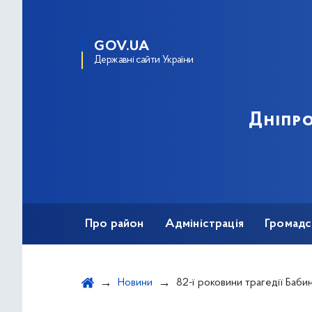
GOV.UA
Державні сайти України
Дніпро
Про район
Адміністрація
Громадс
Новини
82-ї роковини трагедії Баби