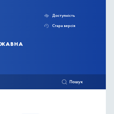
Доступність
Стара версія
ержавна
Пошук