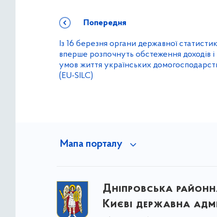
Попередня
Із 16 березня органи державної статисти
вперше розпочнуть обстеження доходів і
умов життя українських домогосподарст
(EU-SILC)
Мапа порталу
Дніпровська районна
Києві державна адмі