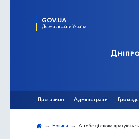
GOV.UA
Державні сайти України
Дніпро
Про район
Адміністрація
Громадс
Новини
А тебе ці слова дратують ч