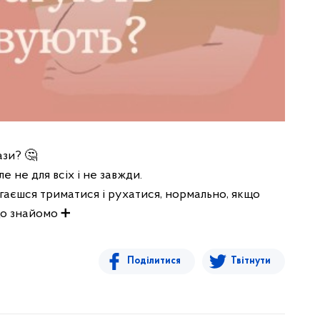
ази? 🤔
 не для всіх і не завжди.
магаєшся триматися і рухатися, нормально, якщо
що знайомо ➕
Поділитися
Твітнути