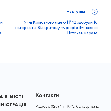
Наступна
ки
Учні Київського ліцею №42 здобули 18
нагород на Відкритому турнірі з Фунакоші
в
Шотокан карате
Контакти
 в місті
ністрація
Адреса:
02094, м. Київ, бульвар Івана