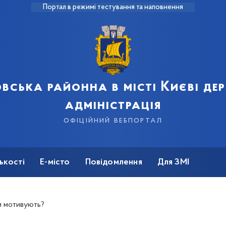
Портал в режимі тестування та наповнення
вська районна в місті Києві д
адміністрація
офіційний вебпортал
ькості
Е-місто
Повідомлення
Для ЗМІ
и мотивують?