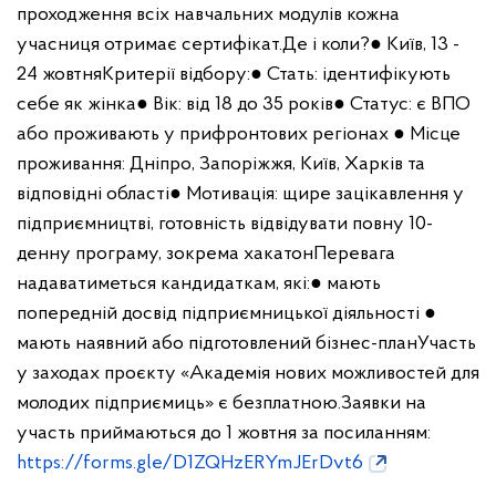
проходження всіх навчальних модулів кожна
учасниця отримає сертифікат.
Де і коли?
● Київ, 13 -
24 жовтня
Критерії відбору:
● Стать: ідентифікують
себе як жінка
● Вік: від 18 до 35 років
● Статус: є ВПО
або проживають у прифронтових регіонах
● Місце
проживання: Дніпро, Запоріжжя, Київ, Харків та
відповідні області
● Мотивація: щире зацікавлення у
підприємництві, готовність відвідувати повну 10-
денну програму, зокрема хакатон
Перевага
надаватиметься кандидаткам, які:
● мають
попередній досвід підприємницької діяльності
●
мають наявний або підготовлений бізнес-план
Участь
у заходах проєкту «Академія нових можливостей для
молодих підприємиць» є безплатною.
Заявки на
участь приймаються до 1 жовтня за посиланням:
https://forms.gle/D1ZQHzERYmJErDvt6