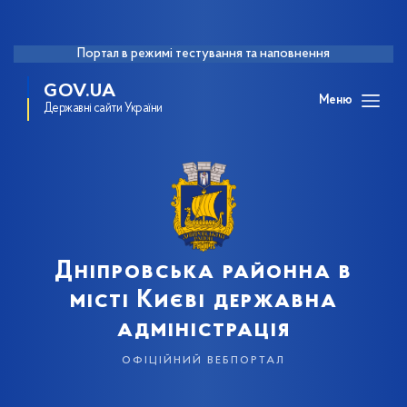
Портал в режимі тестування та наповнення
GOV.UA
Меню
Державні сайти України
Дніпровська районна в
місті Києві державна
адміністрація
офіційний вебпортал