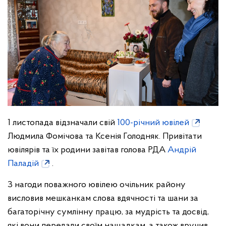
1 листопада відзначали свій
100-річний ювілей
Людмила Фомічова та Ксенія Голодняк. Привітати
ювілярів та їх родини завітав голова РДА
Андрій
Паладій
.
З нагоди поважного ювілею очільник району
висловив мешканкам слова вдячності та шани за
багаторічну сумлінну працю, за мудрість та досвід,
які вони передали своїм нащадкам, а також вручив