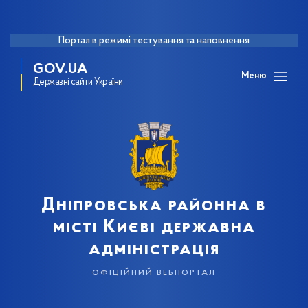
Портал в режимі тестування та наповнення
GOV.UA
Меню
Державні сайти України
Дніпровська районна в
місті Києві державна
адміністрація
офіційний вебпортал