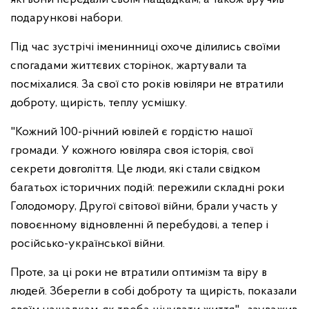
подарункові набори.
Під час зустрічі іменинниці охоче ділились своїми
спогадами життєвих сторінок, жартували та
посміхалися. За свої сто років ювіляри не втратили
доброту, щирість, теплу усмішку.
"Кожний 100-річний ювілей є гордістю нашої
громади. У кожного ювіляра своя історія, свої
секрети довголіття. Це люди, які стали свідком
багатьох історичних подій: пережили складні роки
Голодомору, Другої світової війни, брали участь у
повоєнному відновленні й перебудові, а тепер і
російсько-української війни.
Проте, за ці роки не втратили оптимізм та віру в
людей. Зберегли в собі доброту та щирість, показали