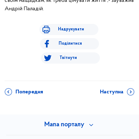
своїм нащадкам, як треба цінувати життя",- зауважив
Андрій Паладій.
Надрукувати
Поділитися
Твітнути
Попередня
Наступна
Мапа порталу