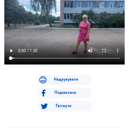
Надрукувати
Поділитися
Твітнути