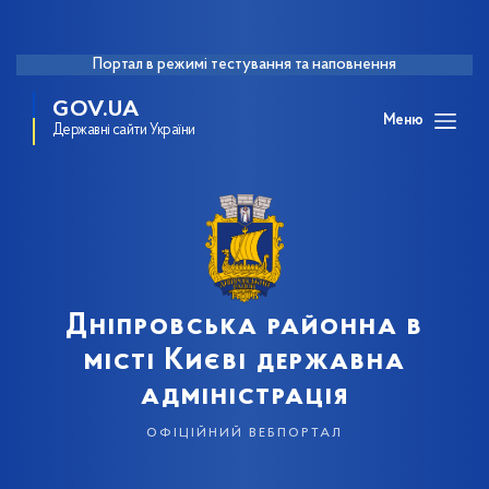
Портал в режимі тестування та наповнення
GOV.UA
Меню
Державні сайти України
Дніпровська районна в
місті Києві державна
адміністрація
офіційний вебпортал