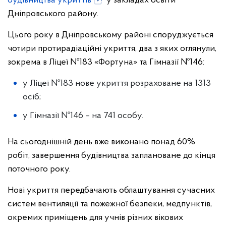
будівництва укриттів
у закладах освіти
Дніпровського району.
Цього року в Дніпровському районі споруджується
чотири протирадіаційні укриття, два з яких оглянули,
зокрема в Ліцеї №183 «Фортуна» та Гімназії №146:
у Ліцеї №183 нове укриття розраховане на 1313
осіб;
у Гімназії №146 – на 741 особу.
На сьогоднішній день вже виконано понад 60%
робіт, завершення будівництва заплановане до кінця
поточного року.
Нові укриття передбачають облаштування сучасних
систем вентиляції та пожежної безпеки, медпунктів,
окремих приміщень для учнів різних вікових