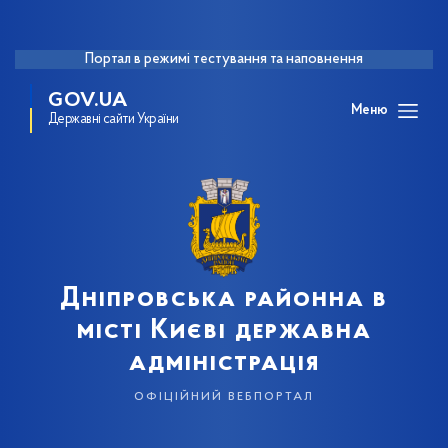
Портал в режимі тестування та наповнення
GOV.UA
Меню
Державні сайти України
Дніпровська районна в
місті Києві державна
адміністрація
офіційний вебпортал