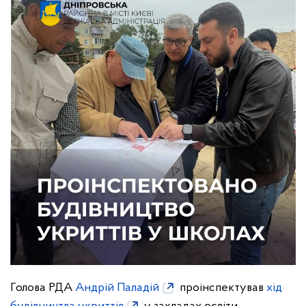
Голова РДА
Андрій Паладій
проінспектував
хід