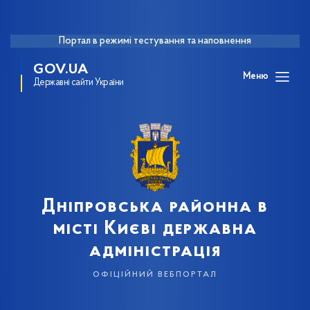
Портал в режимі тестування та наповнення
GOV.UA
Меню
Державні сайти України
Дніпровська районна в
місті Києві державна
адміністрація
офіційний вебпортал