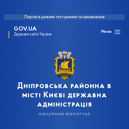
Портал в режимі тестування та наповнення
GOV.UA
Меню
Державні сайти України
Дніпровська районна в
місті Києві державна
адміністрація
офіційний вебпортал