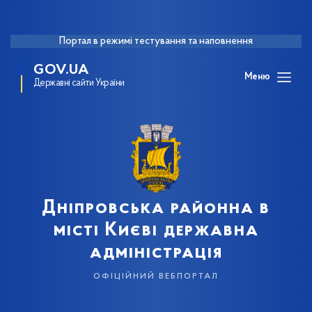
Портал в режимі тестування та наповнення
GOV.UA
Меню
Державні сайти України
Дніпровська районна в
місті Києві державна
адміністрація
офіційний вебпортал