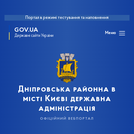
Портал в режимі тестування та наповнення
GOV.UA
Меню
Державні сайти України
Дніпровська районна в
місті Києві державна
адміністрація
офіційний вебпортал