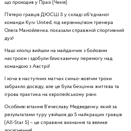
що проходив у Празі (Чехія).
П’ятеро гравців ДЮСШ 3 у складі об'єднаної
команди Kyiv United, під керівництвом тренера
Олега Манойленка, показали справжній спортивний
дух!
Наші хлопці вийшли на майданчик з бойовим
настроєм і здобули блискавичну перемогу над
командою з Австрії!
І хоча в наступних матчах синьо-жовтим трохи
забракло досвіду, але це була безцінна життєва та
ігрова практика на європейському рівні.
Особливі вітання В’ячеславу Медведенку, який за
результатами туру увійшов до 5 найкращих гравців
(All-Star 5) – це справжнє визнання та велике
досягнення!