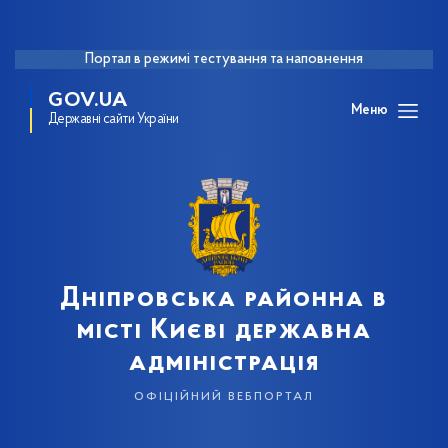
Портал в режимі тестування та наповнення
GOV.UA
Меню
Державні сайти України
Дніпровська районна в
місті Києві державна
адміністрація
офіційний вебпортал