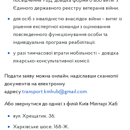
посвідчення УБД, довідка форми 6 або витяг з
Єдиного державного реєстру ветеранів війни;
для осіб з інвалідністю внаслідок війни – витяг із
рішення експертної команди з оцінювання
повсякденного функціонування особи та
індивідуальна програма реабілітації;
у разі тимчасової втрати мобільності – довідка
лікарсько-консультативної комісії.
Подати заяву можна онлайн, надіславши сканкопії
документів на електронну
адресу:
transport.kmhub@gmail.com
.
Або звернутися до однієї з філій Київ Мілітарі Хаб:
вул. Хрещатик, 36;
Харківське шосе, 168-Ж;