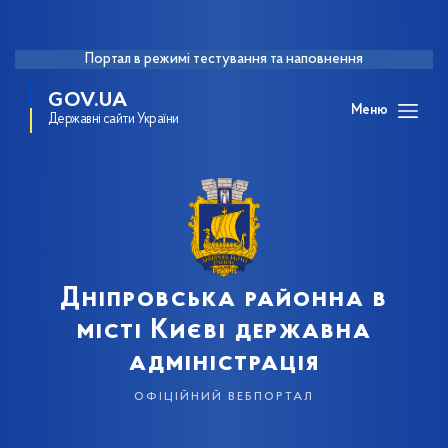
Портал в режимі тестування та наповнення
GOV.UA
Меню
Державні сайти України
Дніпровська районна в
місті Києві державна
адміністрація
офіційний вебпортал