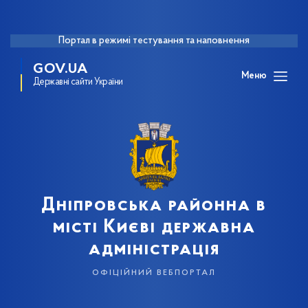
Портал в режимі тестування та наповнення
GOV.UA
Меню
Державні сайти України
Дніпровська районна в
місті Києві державна
адміністрація
офіційний вебпортал