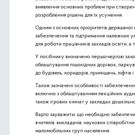
виявлення основних проблем при створенн
розроблення рішень для їх усунення.
Одним з основних пріоритетів державної п
забезпечення та підтримання належних ум
для роботи працівників закладів освіти, а т
У посібнику визначено першочергові захо
облаштування пішохідних доріжок, паркувал
до будівель, коридорів, приміщень, ліфтів 
Також зазначені особливості забезпечення 
включно з облаштуванням лекційних аудитор
також ігрових кімнат у закладах дошкільно
Варто зауважити, що необхідно забезпечи
вчителів, викладачів, наукових співробітн
маломобільних груп населення.