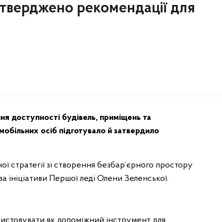
затверджено рекомендації для
я доступності будівель, приміщень та
мобільних осіб підготувало й затвердило
ої стратегії зі створення безбар’єрного простору
 за ініціативи Першої леді Олени Зеленської.
истовувати як допоміжний інструмент для