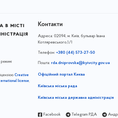
Контакти
 в місті
ністрація
Адреса:
02094, м. Київ, бульвар Івана
Котляревського,1/1
Телефон:
+380 (44) 573-27-50
 режимі
Пошта:
rda.dniprovska@kyivcity.gov.ua
Офіційний портал Києва
ліцензією
Creative
,
ernational license
Київська міська рада
Київська міська державна адміністрація
Facebook
Telegram РДА
Андрі