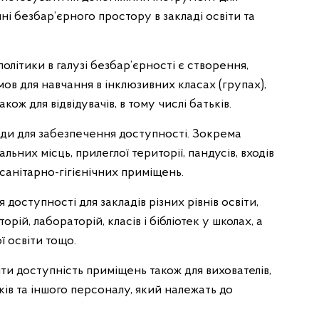
і безбар’єрного простору в закладі освіти та
олітики в галузі безбар’єрності є створення,
ов для навчання в інклюзивних класах (групах),
акож для відвідувачів, в тому числі батьків.
ди для забезпечення доступності. Зокрема
ьних місць, прилеглої території, пандусів, входів
і санітарно-гігієнічних приміщень.
доступності для закладів різних рівнів освіти,
ій, лабораторій, класів і бібліотек у школах, а
ї освіти тощо.
ти доступність приміщень також для вихователів,
иків та іншого персоналу, який належать до