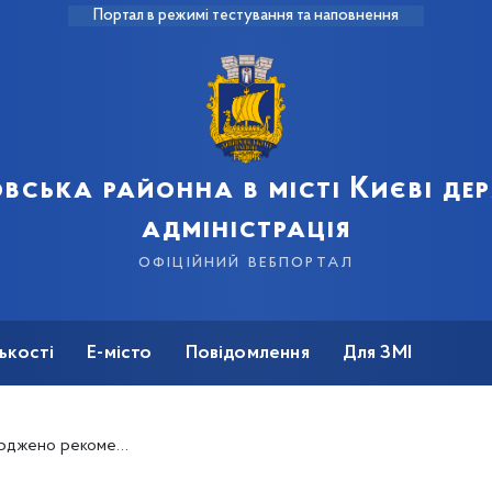
Портал в режимі тестування та наповнення
вська районна в місті Києві д
адміністрація
офіційний вебпортал
ькості
Е-місто
Повідомлення
Для ЗМІ
ації для закладів освіти