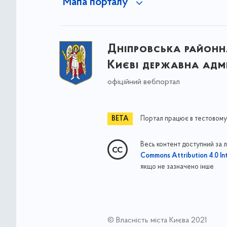
Мапа порталу
Дніпровська районна
Києві державна адмі
офіційний вебпортал
Портал працює в тестовому
Весь контент доступний за 
Commons Attribution 4.0 Int
якщо не зазначено інше
© Власність міста Києва 2021