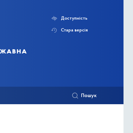
Доступність
Стара версія
ержавна
Пошук