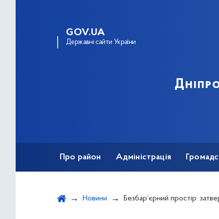
GOV.UA
Державні сайти України
Дніпро
Про район
Адміністрація
Громадс
Новини
Безбар’єрний простір: затверджено рекоменд