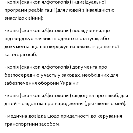
• копія (сканкопія/фотокопія) індивідуальної
програми реабілітації (для людей з інвалідністю
внаслідок війни);
• копія (сканкопія/фотокопія) посвідчення, що
підтверджує наявність одного із статусів, або
документа, що підтверджує належність до певної
категорії осіб;
• копія (сканкопія/фотокопія) документа про
безпосередню участь у заходах, необхідних для
забезпечення оборони України;
• копія (сканкопія/фотокопія) свідоцтва про шлюб, для
дітей – свідоцтва про народження (для членів сімей);
• медична довідка щодо придатності до керування
транспортним засобом.