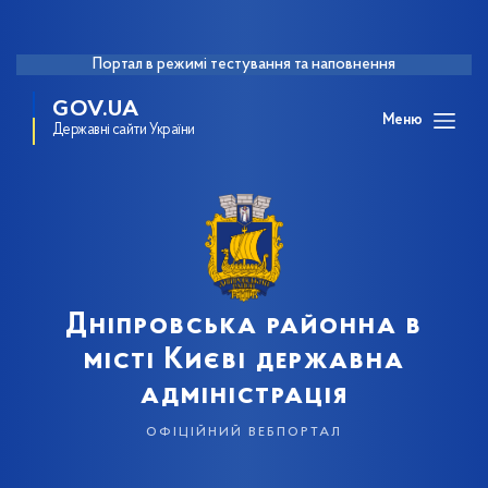
Портал в режимі тестування та наповнення
GOV.UA
Меню
Державні сайти України
Дніпровська районна в
місті Києві державна
адміністрація
офіційний вебпортал