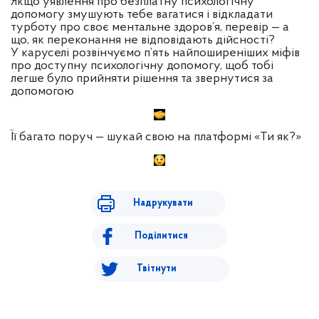
Якщо уявлення про безплатну психологічну
допомогу змушують тебе вагатися і відкладати
турботу про своє ментальне здоров’я, перевір — а
що, як переконання не відповідають дійсності?
У каруселі розвінчуємо п’ять найпоширеніших міфів
про доступну психологічну допомогу, щоб тобі
легше було прийняти рішення та звернутися за
допомогою
Її багато поруч — шукай свою на платформі «Ти як?»
Надрукувати
Поділитися
Твітнути