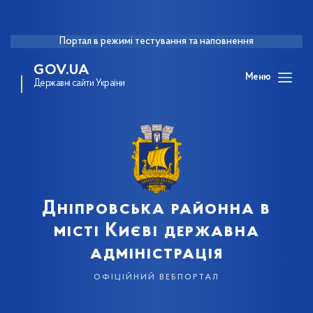
Портал в режимі тестування та наповнення
GOV.UA
Меню
Державні сайти України
Дніпровська районна в
місті Києві державна
адміністрація
офіційний вебпортал