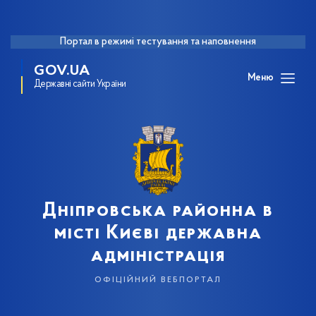
Портал в режимі тестування та наповнення
GOV.UA
Меню
Державні сайти України
Дніпровська районна в
місті Києві державна
адміністрація
офіційний вебпортал