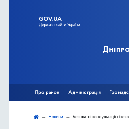
GOV.UA
Державні сайти України
Дніпро
Про район
Адміністрація
Громадс
Новини
Безплатні консультації гінеколога, ендокринолога, мамографія та комплексна лабораторна діагностика: в Києві