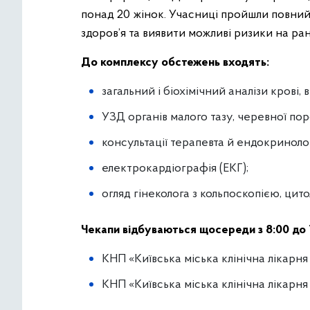
понад 20 жінок. Учасниці пройшли повний
здоров’я та виявити можливі ризики на ран
До комплексу обстежень входять:
загальний і біохімічний аналізи крові,
УЗД органів малого тазу, черевної по
консультації терапевта й ендокриноло
електрокардіографія (ЕКГ);
огляд гінеколога з кольпоскопією, цит
Чекапи відбуваються щосереди з 8:00 до 1
КНП «Київська міська клінічна лікарня
КНП «Київська міська клінічна лікарня №