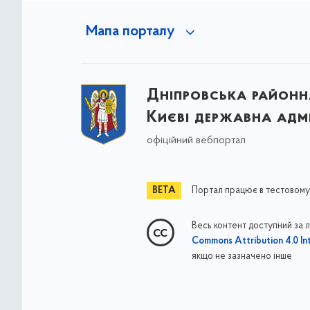
Мапа порталу
Дніпровська районна
Києві державна адмі
офіційний вебпортал
Портал працює в тестовому
Весь контент доступний за 
Commons Attribution 4.0 Int
якщо не зазначено інше