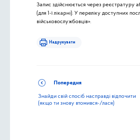
Запис здійснюється через реєстратуру або 
(для 1-ї лікарні). У переліку доступних п
військовослужбовців».
Надрукувати
Попередня
Знайди свій спосіб насправді відпочити
(якщо ти знову втомився-/лася)