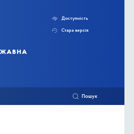
Доступність
Стара версія
ержавна
Пошук