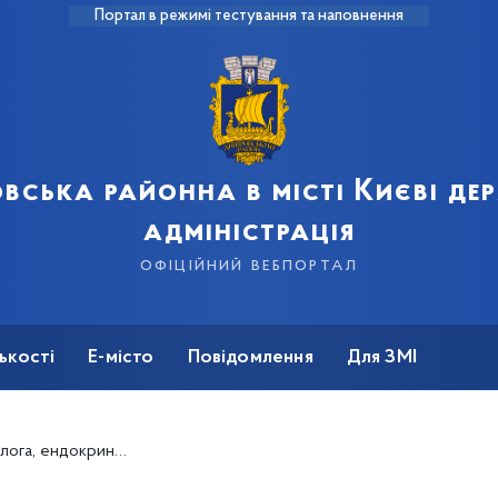
Портал в режимі тестування та наповнення
вська районна в місті Києві д
адміністрація
офіційний вебпортал
ькості
Е-місто
Повідомлення
Для ЗМІ
 стартувала програма «Чекап для жінок-військовослужбовиць»