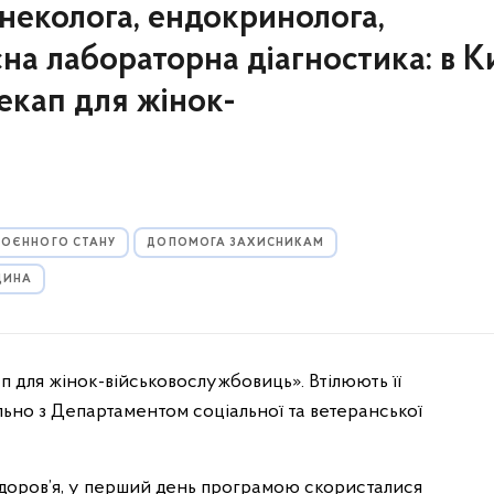
гінеколога, ендокринолога,
на лабораторна діагностика: в К
екап для жінок-
 ВОЄННОГО СТАНУ
ДОПОМОГА ЗАХИСНИКАМ
ЦИНА
п для жінок-військовослужбовиць». Втілюють її
ьно з Департаментом соціальної та ветеранської
оров’я, у перший день програмою скористалися