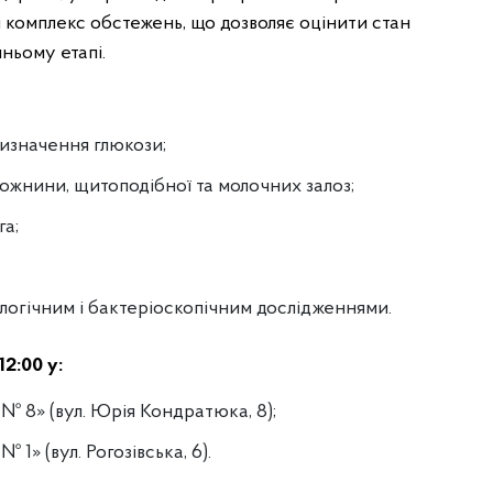
 комплекс обстежень, що дозволяє оцінити стан
ньому етапі.
 визначення глюкози;
рожнини, щитоподібної та молочних залоз;
га;
ологічним і бактеріоскопічним дослідженнями.
2:00 у:
 № 8» (вул. Юрія Кондратюка, 8);
 1» (вул. Рогозівська, 6).