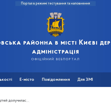
Портал в режимі тестування та наповнення
вська районна в місті Києві д
адміністрація
офіційний вебпортал
ькості
Е-місто
Повідомлення
Для ЗМІ
нального тижня читання нонфіку