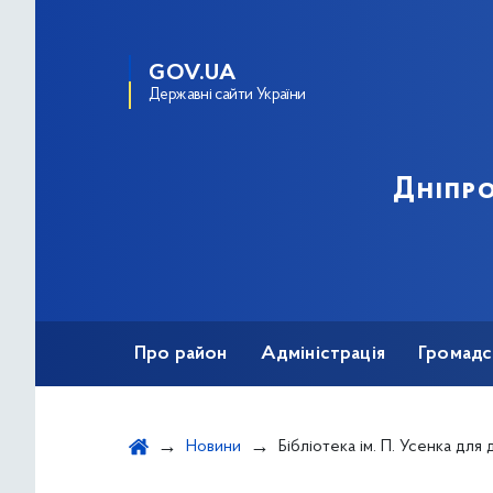
GOV.UA
Державні сайти України
Дніпро
Про район
Адміністрація
Громадс
Новини
Бібліотека ім. П. Усенка для дітей долучилася до Націо