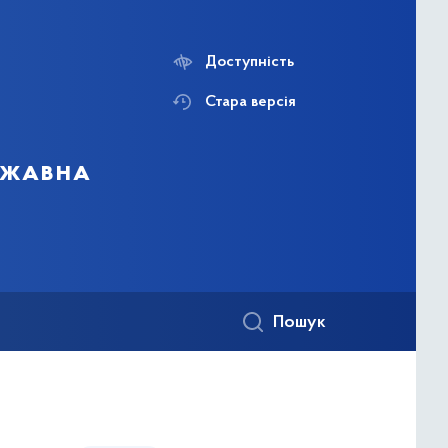
Доступність
Стара версія
ержавна
Пошук