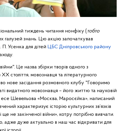
аціональний тиждень читання нонфіку (
тобто
них галузей знань. Цю акцію започаткував
м. П. Усенка для дітей
ЦБС Дніпровського району
аходу.
 війни". Це назва збірки творів одного з
 XX століття, мовознавця та літературного
во нове засідання розмовного клубу "Говоримо
ті видатного мовознавця – його життю та науковій
и есе Шевельова «Москва, Маросєйка», написаний
і вчений характеризує історію культурних зв’язків
і ще не закінченої війни», котру потрібно вивчати.
ю, адже дуже актуально в наш час відкривати для
ї історії.