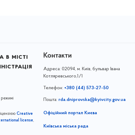
Контакти
 в місті
ністрація
Адреса:
02094, м. Київ, бульвар Івана
Котляревського,1/1
Телефон:
+380 (44) 573-27-50
 режимі
Пошта:
rda.dniprovska@kyivcity.gov.ua
Офіційний портал Києва
ліцензією
Creative
,
ernational license
Київська міська рада