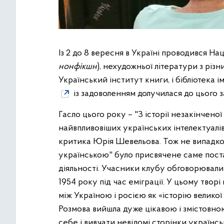
Із 2 до 8 вересня в Україні проводився Н
нонфікшн
), нехудожньої літератури з різ
Український інститут книги, і бібліотека і
із задоволенням долучилася до цього з
Гасло цього року – "З історії незакінченої
найвпливовіших українських інтелектуалів
критика Юрія Шевельова. Тож не випадко
українською" було присвячене саме поста
діяльності. Учасники клубу обговорювал
1954 року під час еміграції. У цьому твор
між Україною і росією як «історію великої 
Розмова вийшла дуже цікавою і змістовно
себе і вивчати невідомі сторінки українсько