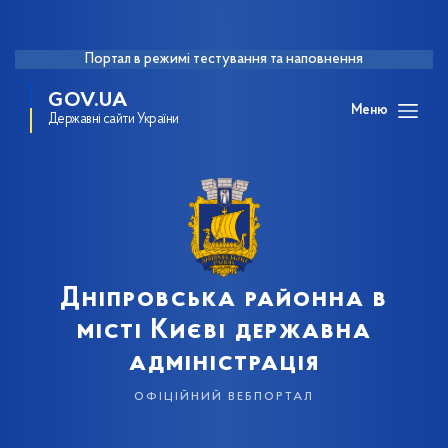
Портал в режимі тестування та наповнення
GOV.UA
Меню
Державні сайти України
Дніпровська районна в
місті Києві державна
адміністрація
офіційний вебпортал