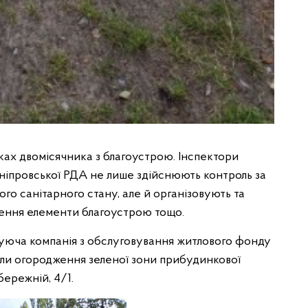
ках двомісячника з благоустрою. Інспектори
 Дніпровської РДА не лише здійснюють контроль за
го санітарного стану, але й організовують та
ення елементи благоустрою тощо.
уюча компанія з обслуговування житлового фонду
или огородження зеленої зони прибудинкової
бережній, 4/1.