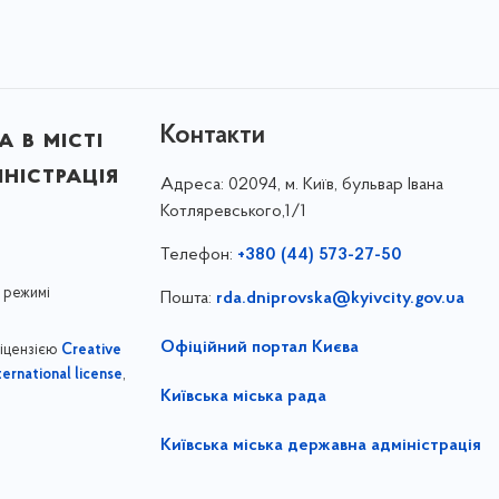
Контакти
 в місті
ністрація
Адреса:
02094, м. Київ, бульвар Івана
Котляревського,1/1
Телефон:
+380 (44) 573-27-50
 режимі
Пошта:
rda.dniprovska@kyivcity.gov.ua
Офіційний портал Києва
ліцензією
Creative
,
ernational license
Київська міська рада
Київська міська державна адміністрація