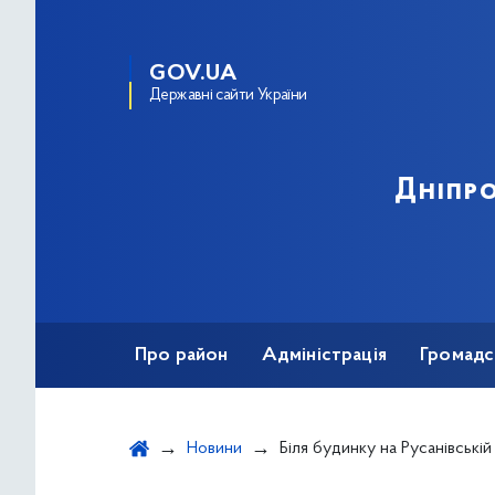
GOV.UA
Державні сайти України
Дніпро
Про район
Адміністрація
Громадс
Новини
Біля будинку на Русанівській набережній, 4/1 встановлено огородження