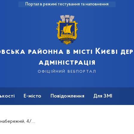
Портал в режимі тестування та наповнення
вська районна в місті Києві д
адміністрація
офіційний вебпортал
ькості
Е-місто
Повідомлення
Для ЗМІ
 зеленої зони прибудинкової території