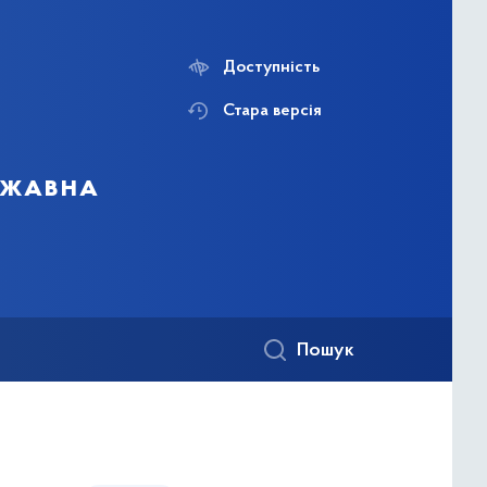
Доступність
Стара версія
ержавна
Пошук