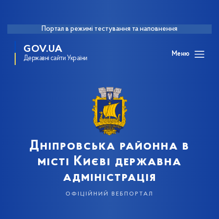
Портал в режимі тестування та наповнення
GOV.UA
Меню
Державні сайти України
Дніпровська районна в
місті Києві державна
адміністрація
офіційний вебпортал